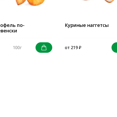
офель по-
Куриные наггетсы
евенски
100г
от 219 ₽