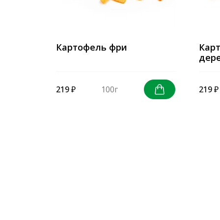
Картофель фри
Карт
дер
219 ₽
100г
219 ₽