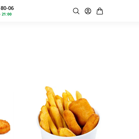
-80-06
о
21:00