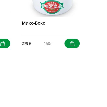
Микс-Бокс
279 ₽
150г