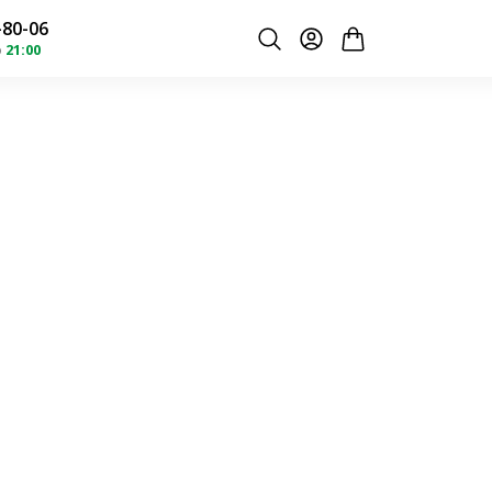
-80-06
о
21:00